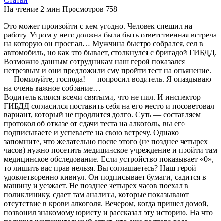
Статьи
На чтение
2 мин
Просмотров
758
Это может произойти с кем угодно. Человек спешил на
работу. Утром у него должна была быть ответственная встреча
на которую он проспал… Мужчина быстро собрался, сел в
автомобиль, но как это бывает, столкнулся с бригадой ГИБДД.
Возможно данным сотрудникам наш герой показался
нетрезвым и они предложили ему пройти тест на опьянение.
— Помилуйте, господа! — попросил водитель. Я опаздываю
на очень важное собрание…
Водитель клялся всеми святыми, что не пил. И инспектор
ГИБДД согласился поставить себя на его место и посоветовал
вариант, который не продлится долго. Суть — составляем
протокол об отказе от сдачи теста на алкоголь, вы его
подписываете и успеваете на свою встречу. Однако
запомните, что желательно после этого (не позднее четырех
часов) нужно посетить медицинское учреждение и пройти там
медицинское обследование. Если устройство показывает «0»,
то лишить вас прав нельзя. Вы соглашаетесь? Наш герой
удовлетворенно кивнул. Он подписывает бумаги, садится в
машину и уезжает. Не позднее четырех часов поехал в
поликлинику, сдает там анализы, которые показывают
отсутствие в крови алкоголя. Вечером, когда пришел домой,
позвонил знакомому юристу и рассказал эту историю. На что