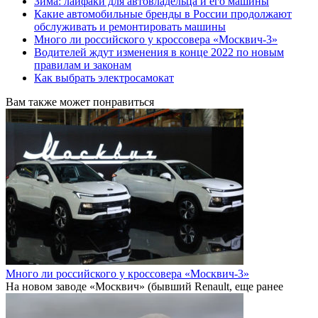
Зима: лайфаки для автовладельца и его машины
Какие автомобильные бренды в России продолжают
обслуживать и ремонтировать машины
Много ли российского у кроссовера «Москвич-3»
Водителей ждут изменения в конце 2022 по новым
правилам и законам
Как выбрать электросамокат
Вам также может понравиться
Много ли российского у кроссовера «Москвич-3»
На новом заводе «Москвич» (бывший Renault, еще ранее