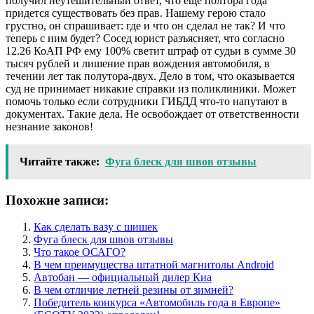
получил неутешительный ответ, что еще полтора года
придется существовать без прав. Нашему герою стало
грустно, он спрашивает: где и что он сделал не так? И что
теперь с ним будет? Сосед юрист разъясняет, что согласно
12.26 КоАП РФ ему 100% светит штраф от судьи в сумме 30
тысяч рублей и лишение прав вождения автомобиля, в
течении лет так полутора-двух. Дело в том, что оказывается
суд не принимает никакие справки из поликлиники. Может
помочь только если сотрудники ГИБДД что-то напутают в
документах. Такие дела. Не освобождает от ответственности
незнание законов!
Читайте также:
Фуга блеск для швов отзывы
Похожие записи:
Как сделать вазу с шишек
Фуга блеск для швов отзывы
Что такое ОСАГО?
В чем преимущества штатной магнитолы Android
Автобан — официальный дилер Киа
В чем отличие летней резины от зимней?
Победитель конкурса «Автомобиль года в Европе»