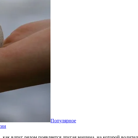
Популярное
сии
, как вдруг рядом появляется другая машина, на которой водите