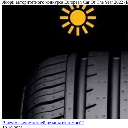
Жюри авторитетного конкурса European Car Of The Year 2022 
В чем отличие летней резины от зимней?
10.10.2021