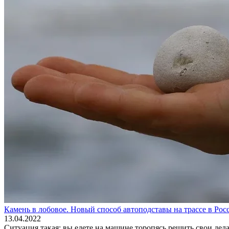
Камень в лобовое. Новый способ автоподставы на трассе в Рос
13.04.2022
Ситуация такая: вы едете на машине торопясь решить свои дела