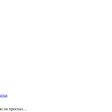
атьи
рую он проспал…