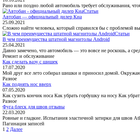
Рано или поздно любой автомобиль требует обслуживания, что
Статьи
Автобан — официальный дилер Киа
25.09.2021
Сложно найти человека, который справился бы с проблемой в
Статьи
В чем преимущества штатной магнитолы Android
25.04.2021
Давно замечено, что автомобиль — это вовсе не роскошь, а ср
Ремонт и обслуживание
Как сделать вазу с шишек
17.07.2020
Мой друг все лето собирал шишки и приносил домой. Окружающ
Разное
Как поднять нос вверх
07.05.2020
Как сузить кончик носа Как убрать горбушку на носу Как убра
Разное
Фуга блеск для швов отзывы
22.03.2020
Ровные и гладкие. Испытания эластичной затирки для швов Atl
Пагинация записей
1
2
Далее